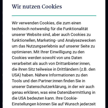
Wir nutzen Cookies
SUPPORT C³NMH!
Bitte spenden Sie jetzt
Wir verwenden Cookies, die zum einen
technisch notwendig für die Funktionalität
INFORMATIONEN FÜR PATIENT:INNEN
unserer Website sind, aber auch Cookies zu
funktionellen, Marketing- und Analysezwecken
Leistungen
um das Nutzungserlebnis auf unserer Seite zu
optimieren. Mit Ihrer Einwilligung zu den
STUDIUM, AUS- UND WEITERBILDUNG
Cookies werden sowohl von uns Daten
Doktoratsprogramme
verarbeitet als auch von Drittanbieter:innen,
die ihren Sitz teilweise in Drittländern (z.B. den
USA) haben. Nähere Informationen zu den
FORSCHUNG
Tools und den Partner:innen finden Sie in
Forschungsprojekte
unserer Datenschutzerklärung, in der wir auch
Internationale Zusammenarbeit
genau erklären, was eine Datenübermittlung in
die USA bedeuten kann. Ihre Cookie-
NEWSLETTER
Einstellungen können Sie auf Wunsch jederzeit