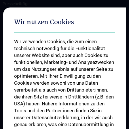
Pressebeiträge
Kontakt
Wir nutzen Cookies
SUPPORT C³NMH!
Bitte spenden Sie jetzt
Wir verwenden Cookies, die zum einen
technisch notwendig für die Funktionalität
INFORMATIONEN FÜR PATIENT:INNEN
unserer Website sind, aber auch Cookies zu
funktionellen, Marketing- und Analysezwecken
Leistungen
um das Nutzungserlebnis auf unserer Seite zu
optimieren. Mit Ihrer Einwilligung zu den
STUDIUM, AUS- UND WEITERBILDUNG
Cookies werden sowohl von uns Daten
Doktoratsprogramme
verarbeitet als auch von Drittanbieter:innen,
die ihren Sitz teilweise in Drittländern (z.B. den
USA) haben. Nähere Informationen zu den
FORSCHUNG
Tools und den Partner:innen finden Sie in
Forschungsprojekte
unserer Datenschutzerklärung, in der wir auch
Internationale Zusammenarbeit
genau erklären, was eine Datenübermittlung in