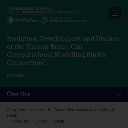
Skip
to
main
content
Evolution, Development and Disease
of the Human Brain: Can
Computational Modelling Find a
Connection?
Events
Über Uns
Comprehensive Center for Clinical Neurosciences and Mental
Health
Über Uns
Events
Detail