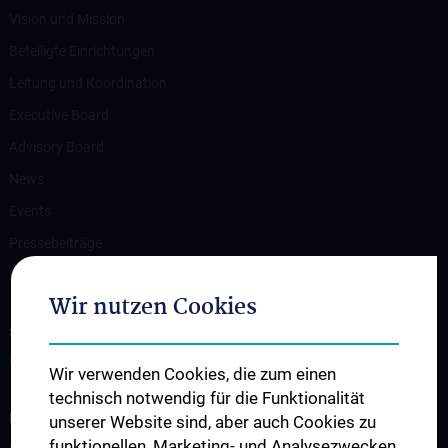
Vision und Mission
Beteiligte Einrichtungen
Leitung und Koordination
Executive Board
Advisory Board
News
Events
Pressebeiträge
Kontakt
Wir nutzen Cookies
SUPPORT C³NMH!
Bitte spenden Sie jetzt
Wir verwenden Cookies, die zum einen
technisch notwendig für die Funktionalität
INFORMATIONEN FÜR PATIENT:INNEN
unserer Website sind, aber auch Cookies zu
funktionellen, Marketing- und Analysezwecken
Leistungen