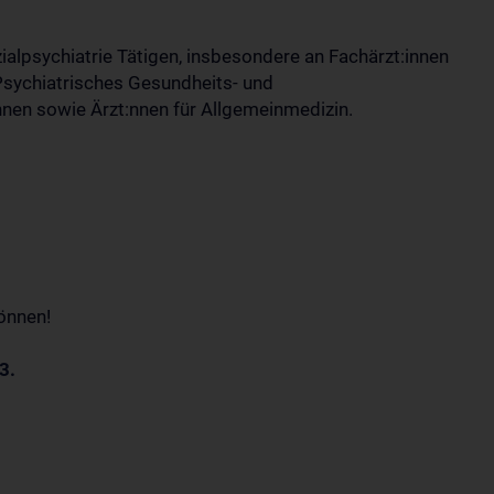
zialpsychiatrie Tätigen, insbesondere an Fachärzt:innen
. Psychiatrisches Gesundheits- und
nnen sowie Ärzt:nnen für Allgemeinmedizin.
önnen!
3.