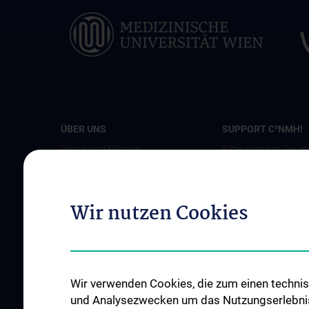
ÜBER UNS
SUPPORT C³NMH!
Vision und Mission
Bitte spenden Sie jet
Beteiligte Einrichtungen
Leitung und Koordination
Wir nutzen Cookies
Executive Board
Advisory Board
News
Events
Wir verwenden Cookies, die zum einen technisc
und Analysezwecken um das Nutzungserlebnis a
Pressebeiträge