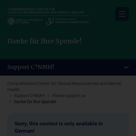
Skip
to
main
content
Danke für Ihre Spende!
Support C³NMH!
Comprehensive Center for Clinical Neurosciences and Mental
Health
Support C³NMH!
Please support us
Danke für Ihre Spende!
Sorry, this content is only available in
German!