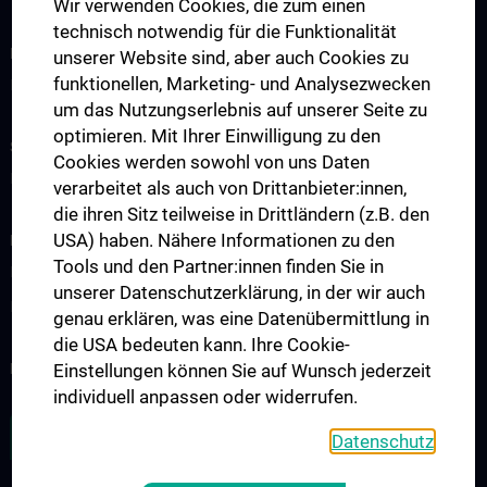
Wir verwenden Cookies, die zum einen
technisch notwendig für die Funktionalität
INFORMATIONEN FÜR PATIENT:INNEN
unserer Website sind, aber auch Cookies zu
funktionellen, Marketing- und Analysezwecken
Leistungen
um das Nutzungserlebnis auf unserer Seite zu
optimieren. Mit Ihrer Einwilligung zu den
STUDIUM, AUS- UND WEITERBILDUNG
Cookies werden sowohl von uns Daten
Doktoratsprogramme
verarbeitet als auch von Drittanbieter:innen,
die ihren Sitz teilweise in Drittländern (z.B. den
USA) haben. Nähere Informationen zu den
FORSCHUNG
Tools und den Partner:innen finden Sie in
Forschungsprojekte
unserer Datenschutzerklärung, in der wir auch
Internationale Zusammenarbeit
genau erklären, was eine Datenübermittlung in
die USA bedeuten kann. Ihre Cookie-
NEWSLETTER
Einstellungen können Sie auf Wunsch jederzeit
individuell anpassen oder widerrufen.
ZU DEN OFFENEN STELLEN
Datenschutz