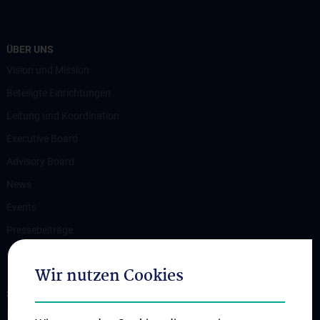
ÜBER UNS
Vision und Mission
Beteiligte Einrichtungen
Leitung und Koordination
Executive Board
Advisory Board
News
Events
Pressebeiträge
Kontakt
Wir nutzen Cookies
SUPPORT C³NMH!
Bitte spenden Sie jetzt