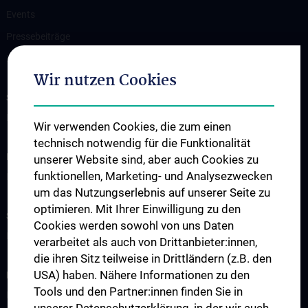
Events
Pressebeiträge
Kontakt
Wir nutzen Cookies
SUPPORT C³NMH!
Bitte spenden Sie jetzt
Wir verwenden Cookies, die zum einen
technisch notwendig für die Funktionalität
INFORMATIONEN FÜR PATIENT:INNEN
unserer Website sind, aber auch Cookies zu
funktionellen, Marketing- und Analysezwecken
Leistungen
um das Nutzungserlebnis auf unserer Seite zu
optimieren. Mit Ihrer Einwilligung zu den
STUDIUM, AUS- UND WEITERBILDUNG
Cookies werden sowohl von uns Daten
Doktoratsprogramme
verarbeitet als auch von Drittanbieter:innen,
die ihren Sitz teilweise in Drittländern (z.B. den
USA) haben. Nähere Informationen zu den
FORSCHUNG
Tools und den Partner:innen finden Sie in
Forschungsprojekte