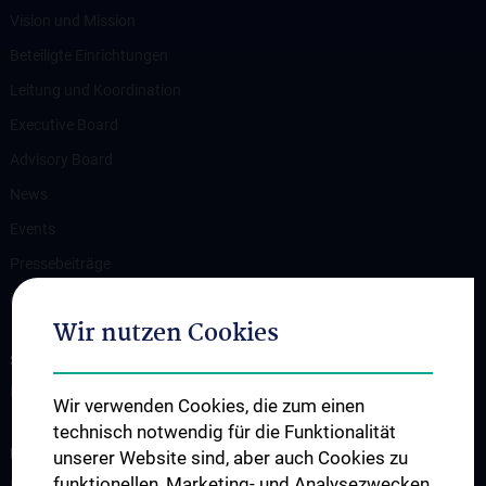
Vision und Mission
Beteiligte Einrichtungen
Leitung und Koordination
Executive Board
Advisory Board
News
Events
Pressebeiträge
Kontakt
Wir nutzen Cookies
SUPPORT C³NMH!
Bitte spenden Sie jetzt
Wir verwenden Cookies, die zum einen
technisch notwendig für die Funktionalität
INFORMATIONEN FÜR PATIENT:INNEN
unserer Website sind, aber auch Cookies zu
funktionellen, Marketing- und Analysezwecken
Leistungen