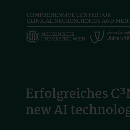
Skip
to
main
content
Erfolgreiches C
new AI technolog