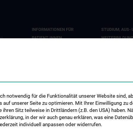
INFORMATIONEN FÜR
STUDIUM, AUS- 
PATIENT:INNEN
WEITERBILDUN
zt
Leistungen
Doktoratsprogr
h notwendig für die Funktionalität unserer Website sind, ab
uf unserer Seite zu optimieren. Mit Ihrer Einwilligung zu
ie ihren Sitz teilweise in Drittländern (z.B. den USA) haben.
zerklärung, in der wir auch genau erklären, was eine Datenü
derzeit individuell anpassen oder widerrufen.