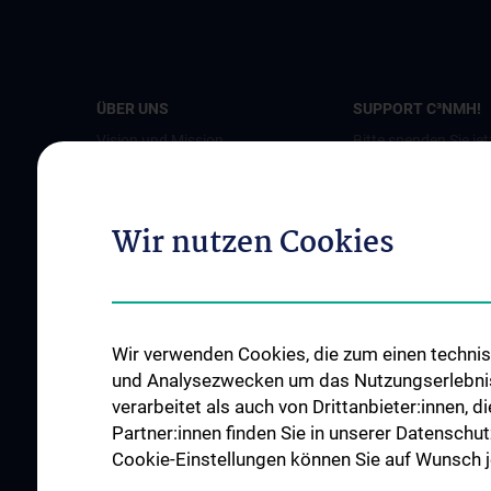
ÜBER UNS
SUPPORT C³NMH!
Vision und Mission
Bitte spenden Sie jet
Beteiligte Einrichtungen
Leitung und Koordination
Wir nutzen Cookies
Executive Board
Advisory Board
News
Events
Wir verwenden Cookies, die zum einen technisc
und Analysezwecken um das Nutzungserlebnis a
Pressebeiträge
verarbeitet als auch von Drittanbieter:innen, d
Kontakt
Partner:innen finden Sie in unserer Datenschut
Cookie-Einstellungen können Sie auf Wunsch je
NEWSLETTER